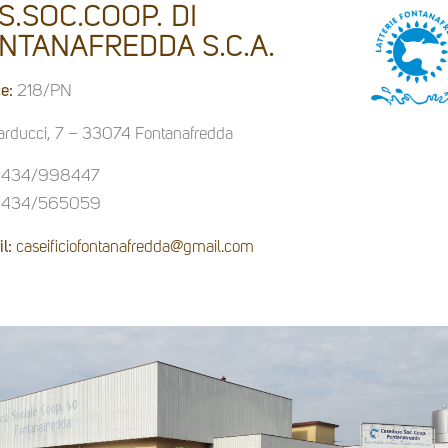
S.SOC.COOP. DI
NTANAFREDDA S.C.A.
e:
218/PN
arducci, 7 – 33074 Fontanafredda
434/998447
434/565059
l:
caseificiofontanafredda@gmail.com