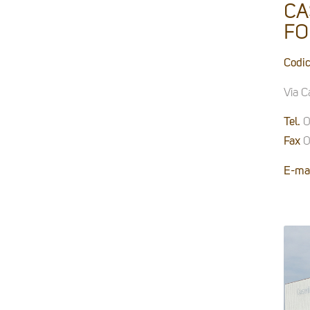
CA
FO
Codic
Via C
Tel.
0
Fax
0
E-mai