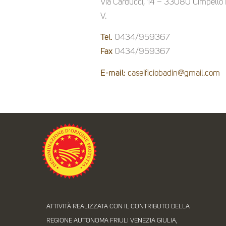
Via Carducci, 14 – 33080 Cimpello 
V.
Tel.
0434/959367
Fax
0434/959367
E-mail:
caseificiobadin@gmail.com
ATTIVITÀ REALIZZATA CON IL CONTRIBUTO DELLA
REGIONE AUTONOMA FRIULI VENEZIA GIULIA,