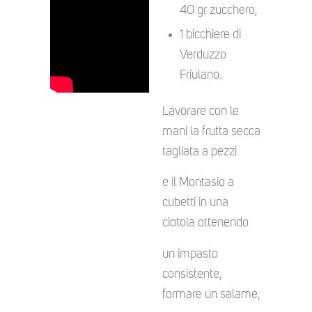
40 gr zucchero,
1 bicchiere di
Verduzzo
Friulano.
Lavorare con le
mani la frutta secca
tagliata a pezzi
e il Montasio a
cubetti in una
ciotola ottenendo
un impasto
consistente,
formare un salame,