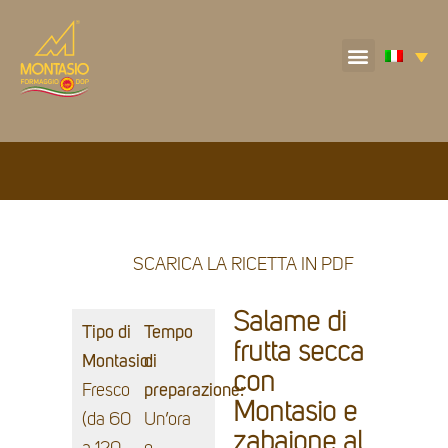
SCARICA LA RICETTA IN PDF
Salame di
Tipo di
Tempo
frutta secca
Montasio:
di
con
Fresco
preparazione:
Montasio e
(da 60
Un’ora
zabaione al