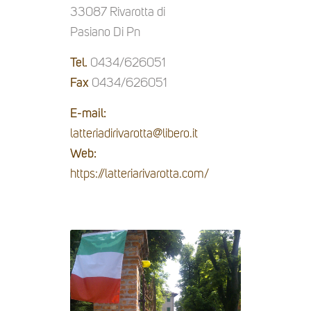
33087 Rivarotta di
Pasiano Di Pn
Tel.
0434/626051
Fax
0434/626051
E-mail:
latteriadirivarotta@libero.it
Web:
https://latteriarivarotta.com/