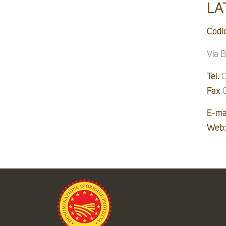
LA
Codi
Via 
Tel.
0
Fax
0
E-mai
Web: