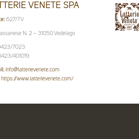
TTERIE VENETE SPA
ce:
627/TV
Bassanese N. 2 – 31050 Vedelago
423/7023
423/401019
l:
info@latterievenete.com
https://www.latterievenete.com/