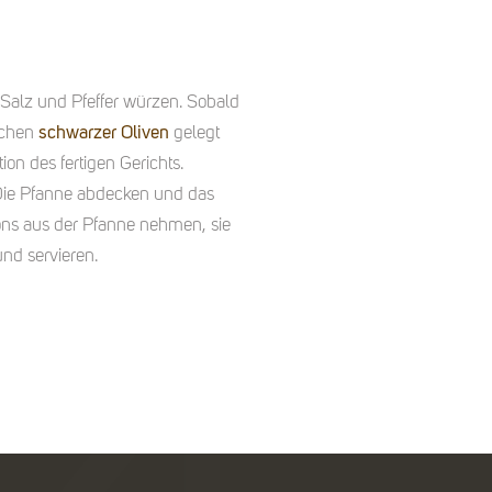
Salz und Pfeffer würzen. Sobald
fchen
schwarzer Oliven
gelegt
ion des fertigen Gerichts.
 Die Pfanne abdecken und das
ons aus der Pfanne nehmen, sie
und servieren.