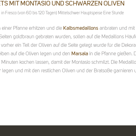
ETS MIT MONTASIO UND SCHWARZEN OLIVEN
in
Fresco (von 60 bis 120 Tagen)
Mittelschwer
Hauptspeise
Eine Stunde
n einer Pfanne erhitzen und die
Kalbsmedaillons
anbraten und mit 
 Seiten goldbraun gebraten wurden, sollen auf die Medaillons Häu
orher ein Teil der Oliven auf die Seite gelegt wurde für die Dekorat
iben auf die Oliven legen und den
Marsala
in die Pfanne gießen.
 Minuten kochen lassen, damit der Montasio schmilzt. Die Medaill
er legen und mit den restlichen Oliven und der Bratsoße garnieren 