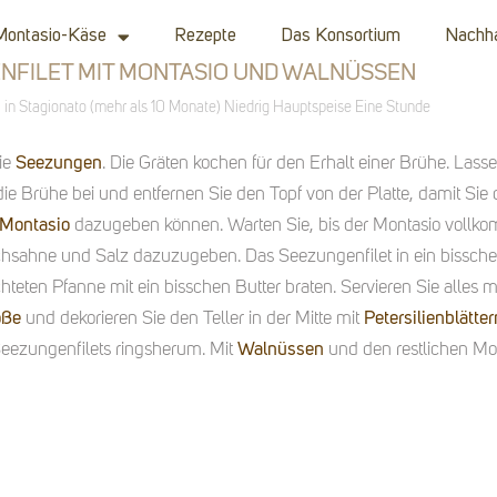
Montasio-Käse
Rezepte
Das Konsortium
Nachha
NFILET MIT MONTASIO UND WALNÜSSEN
in
Stagionato (mehr als 10 Monate)
Niedrig
Hauptspeise
Eine Stunde
die
Seezungen
. Die Gräten kochen für den Erhalt einer Brühe. Lass
ie Brühe bei und entfernen Sie den Topf von der Platte, damit Sie 
Montasio
dazugeben können. Warten Sie, bis der Montasio vollk
ochsahne und Salz dazuzugeben. Das Seezungenfilet in ein bissch
hteten Pfanne mit ein bisschen Butter braten. Servieren Sie alles m
oße
und dekorieren Sie den Teller in der Mitte mit
Petersilienblätter
Seezungenfilets ringsherum. Mit
Walnüssen
und den restlichen Mon