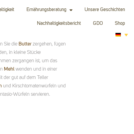
ltigkeit
Ernährungsberatung
Unsere Geschichten
Nachhaltigkeitsbericht
GDO
Shop
en Sie die
Butter
zergehen, fügen
den, in kleine Stücke
ommen zergangen ist, um das
en
Mehl
wenden und in einer
it der gut auf dem Teller
n
und Kirschtomatenwürfeln und
tasio-Würfeln servieren.