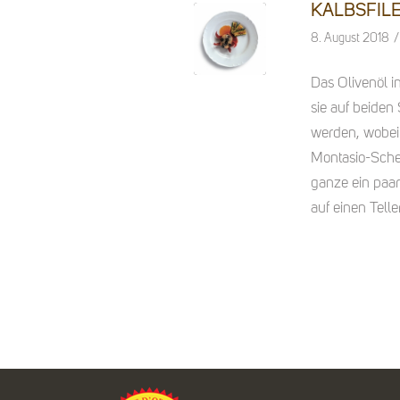
KALBSFIL
/
8. August 2018
Das Olivenöl i
sie auf beiden
werden, wobei v
Montasio-Sche
ganze ein paar
auf einen Tell