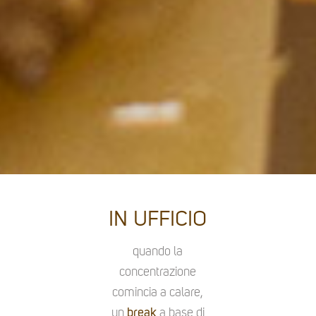
IN UFFICIO
quando la
concentrazione
comincia a calare,
un
break
a base di