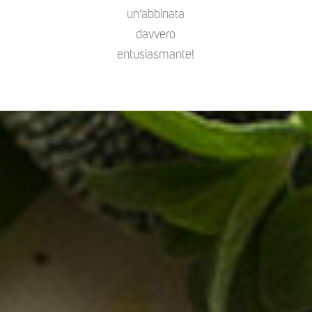
un’abbinata
davvero
entusiasmante!