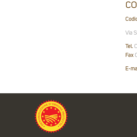
CO
Codi
Via 
Tel.
0
Fax
0
E-mai