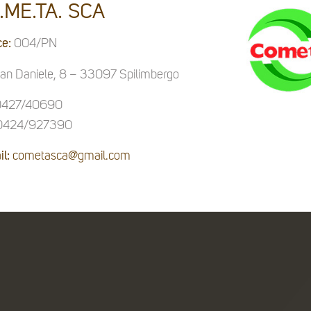
.ME.TA. SCA
ce:
004/PN
San Daniele, 8 – 33097 Spilimbergo
427/40690
424/927390
l:
cometasca@gmail.com