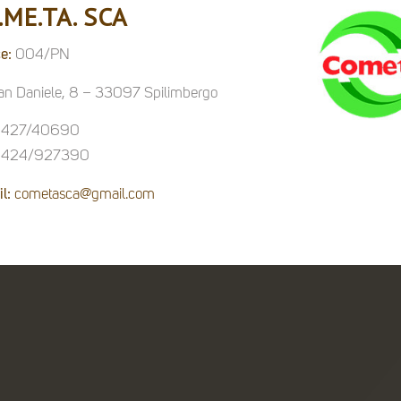
.ME.TA. SCA
e:
004/PN
an Daniele, 8 – 33097 Spilimbergo
427/40690
424/927390
l:
cometasca@gmail.com