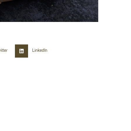
itter
LinkedIn