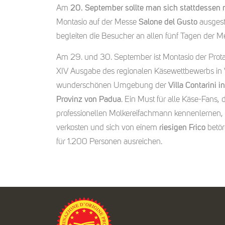
Am
20. September sollte man sich stattdessen
Montasio auf der Messe
Salone del Gusto
ausgest
begleiten die Besucher an allen fünf Tagen der 
Am 29. und 30. September ist Montasio der Protag
XIV Ausgabe des regionalen Käsewettbewerbs in V
wunderschönen Umgebung der
Villa Contarini i
Provinz von Padua
. Ein Must für alle Käse-Fans, 
professionellen Molkereifachmann kennenlernen, 
verkosten und sich von einem
riesigen Frico
betör
für 1.200 Personen ausreichen.