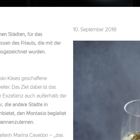
10. September 2018
hen Städten, für das
sen des Friauls, die mit der
usgezeichnet wurden.
io-Käses geschaffene
ter. Das Ziel dabei ist das
er Exzellenz auch außerhalb der
ur,
die andere Städte in
nbietet, den Montasio
begleitet
kennenzulernen.
leiterin Marina Cavedon – „das