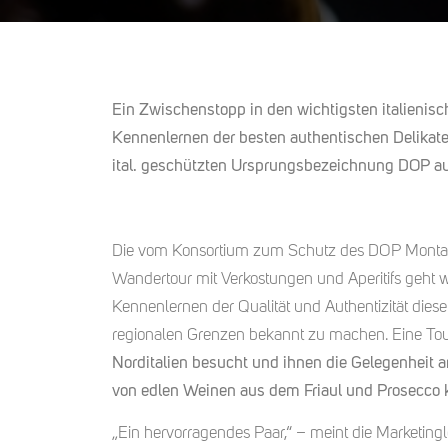
Ein Zwischenstopp in den wichtigsten italienisc
Kennenlernen der besten authentischen Delikates
ital. geschützten Ursprungsbezeichnung DOP a
Die vom Konsortium zum Schutz des DOP Montas
Wandertour mit Verkostungen und Aperitifs geht wei
Kennenlernen der Qualität und Authentizität dies
regionalen Grenzen bekannt zu machen. Eine To
Norditalien besucht
und ihnen die Gelegenheit a
von edlen Weinen aus dem Friaul und Prosecco 
„Ein hervorragendes Paar,“ – meint die Marketing