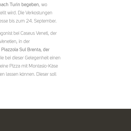
 nach Turin begeben
, wo
ellt wird. Die Verkostungen
Messe bis zum 24. September.
onist bei Caseus Veneti, der
enetien, in der
n
Piazzola Sul Brenta, der
die bei dieser Gelegenheit einen
eine Pizza mit Montasio-Käse
en lassen können. Dieser soll