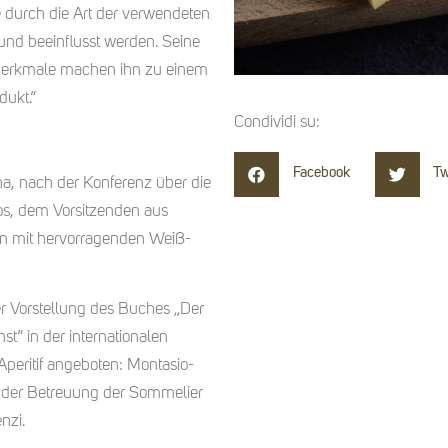
 durch die Art der verwendeten
und beeinflusst werden. Seine
Merkmale machen ihn zu einem
dukt.“
Condividi su:
Facebook
Tw
ena, nach der Konferenz über die
os, dem Vorsitzenden aus
n mit hervorragenden Weiß-
r Vorstellung des Buches „Der
t“ in der internationalen
peritif angeboten: Montasio-
r der Betreuung der Sommelier
nzi.