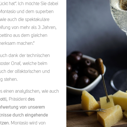
ckt hat“. Ich möchte Sie dabei
 Montasio und dem superben
 wie auch die spektakuläre
eifung von mehr als 3 Jahren,
pettino aus dem gleichen
ufmerksam machen.“
uch dank der technischen
koster Onaf, welche beim
ch der olfaktorischen und
g stehen.
es einen analytischen, wie auch
otti,
Präsident
des
Aufwertung von unserem
tnisse durch eingehende
ützen
. Montasio wird von