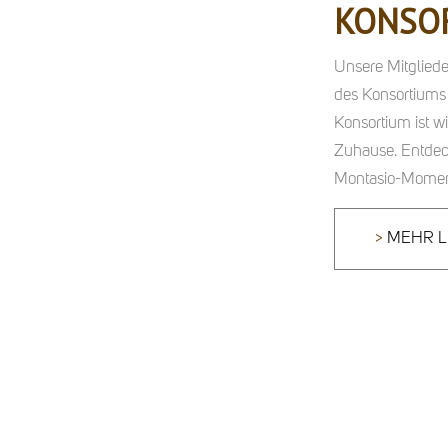
KONSO
Unsere Mitgliede
des Konsortiums
Konsortium ist w
Zuhause. Entdeck
Montasio-Momen
MEHR 