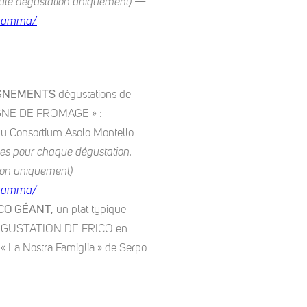
 seule dégustation uniquement) —
ogramma/
GNEMENTS
dégustations de
AGNE DE FROMAGE » :
 Consortium Asolo Montello
bles pour chaque dégustation.
ation uniquement) —
ogramma/
ICO GÉANT,
un plat typique
 DÉGUSTATION DE FRICO en
 « La Nostra Famiglia » de Serpo