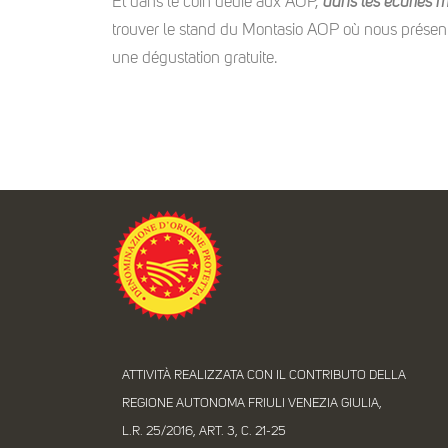
Et dans le coin dédié aux AOP,
dans les écuries 
trouver le stand du Montasio AOP où nous présent
une dégustation gratuite.
ATTIVITÀ REALIZZATA CON IL CONTRIBUTO DELLA
REGIONE AUTONOMA FRIULI VENEZIA GIULIA,
L.R. 25/2016, ART. 3, C. 21-25