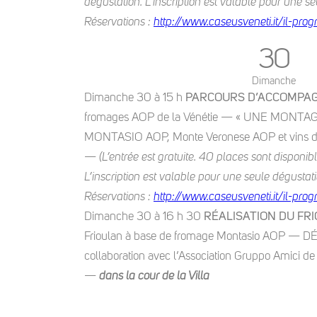
dégustation. L’inscription est valable pour une
Réservations :
http://www.caseusveneti.it/il-pr
30
Dimanche
Dimanche 30 à 15 h
PARCOURS D’ACCOMPA
fromages AOP de la Vénétie — « UNE MONT
MONTASIO AOP, Monte Veronese AOP et vins du
—
(L’entrée est gratuite. 40 places sont disponi
L’inscription est valable pour une seule dégust
Réservations :
http://www.caseusveneti.it/il-pr
Dimanche 30 à 16 h 30
RÉALISATION DU FR
Frioulan à base de fromage Montasio AOP —
collaboration avec l’Association Gruppo Amici de
—
dans la cour de la Villa