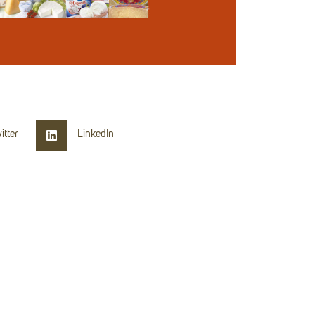
itter
LinkedIn