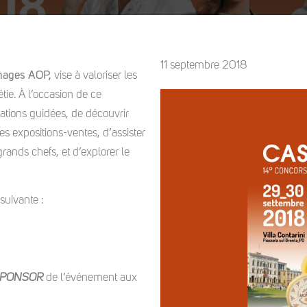
11 septembre 2018
omages AOP,
vise à valoriser les
étie. À l’occasion de ce
tations guidées, de découvrir
s expositions-ventes, d’assister
rands chefs, et d’explorer le
suivante :
SPONSOR
de l’événement aux