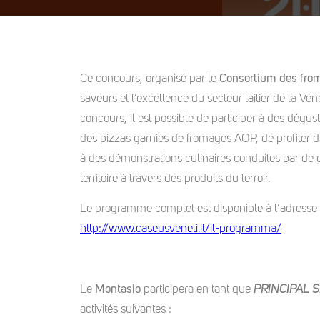
Ce concours, organisé par le
Consortium des fr
saveurs et l’excellence du secteur laitier de la Vén
concours, il est possible de participer à des dégus
des pizzas garnies de fromages AOP, de profiter de
à des démonstrations culinaires conduites par de g
territoire à travers des produits du terroir.
Le programme complet est disponible à l’adresse 
http://www.caseusveneti.it/il-programma/
Le
Montasio
participera en tant que
PRINCIPAL 
activités suivantes :