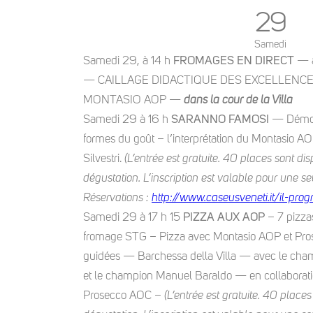
29
Samedi
Samedi 29, à 14 h
FROMAGES EN DIRECT
— à
— CAILLAGE DIDACTIQUE DES EXCELLENCES 
MONTASIO AOP —
dans la cour de la Villa
Samedi 29 à 16 h
SARANNO FAMOSI
— Démons
formes du goût – l’interprétation du Montasio A
Silvestri.
(L’entrée est gratuite. 40 places sont d
dégustation. L’inscription est valable pour une
Réservations :
http://www.caseusveneti.it/il-pr
Samedi 29 à 17 h 15
PIZZA AUX AOP
– 7 pizza
fromage STG – Pizza avec Montasio AOP et Pro
guidées — Barchessa della Villa — avec le ch
et le champion Manuel Baraldo — en collaborati
Prosecco AOC –
(L’entrée est gratuite. 40 plac