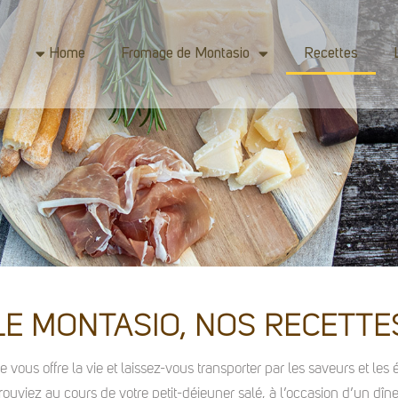
Home
Fromage de Montasio
Recettes
LE MONTASIO, NOS RECETTE
vous offre la vie et laissez-vous transporter par les saveurs et le
etrouviez au cours de votre petit-déjeuner salé, à l’occasion d’un 