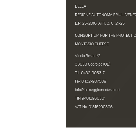
DELLA
REGIONE AUTONOMA FRIULI VENEZI
L.R. 25/2016, ART. 3, C. 21-25
CONSORTIUM FOR THE PROTECTI
MONTASIO CHEESE
Vicolo Resia 1/2
33033 Codroipo (UD)
Tel. 0432-905317
Fax 0432-907509
info@formaggiomontasio.net
TIN 94012960301
VAT No. 01816290306