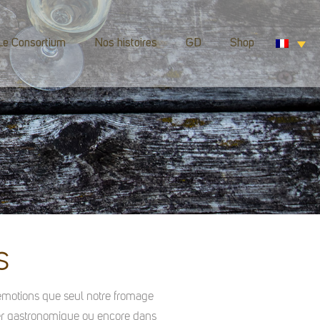
Le Consortium
Nos histoires
GD
Shop
S
s émotions que seul notre fromage
dîner gastronomique ou encore dans