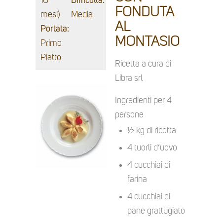
10
Difficoltà:
FONDUTA
mesi)
Media
AL
Portata:
MONTASIO
Primo
Piatto
Ricetta a cura di
Libra srl
Ingredienti per 4
persone
½ kg di ricotta
4 tuorli d’uovo
4 cucchiai di
farina
4 cucchiai di
pane grattugiato