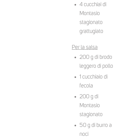
4 cucchiai di
Montasio
stagionato
grattugiato
Per la salsa
200 g di brodo
leggero di pollo
1 cucchiaio di
fecola
200 g di
Montasio
stagionato
50 g di burro a
noci