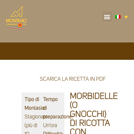
SCARICA LA RICETTA IN PDF
MORBIDELLE
Tipo di
Tempo
(O
Montasio:
di
GNOCCHI)
Stagionato
preparazione:
DI RICOTTA
(più di
Un’ora
CON