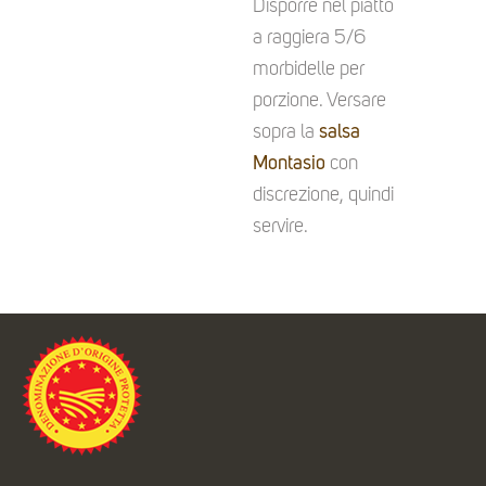
Disporre nel piatto
a raggiera 5/6
morbidelle per
porzione. Versare
sopra la
salsa
Montasio
con
discrezione, quindi
servire.