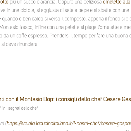
cotto
più un succo d’arancia. Oppure una deliziosa
omelette alla
 in una ciotola, si aggiusta di sale e pepe e si sbatte con una 
 quando è ben calda si versa il composto, appena il fondo si è co
ontasio fresco, infine con una paletta si piega l’omelette a me
da un caffè espresso. Prendersi il tempo per fare una buona c
 si deve rinunciare!
 con il Montasio Dop: i consigli dello chef Cesare Gas
/
in
I segreti dello chef
ri (
https://scuola.lacucinaitaliana.it/i-nostri-chef/cesare-gaspar