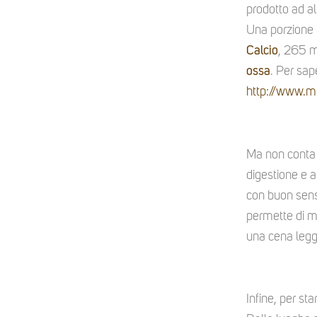
prodotto ad al
Una porzione d
Calcio
, 265 
ossa
. Per sap
http://www.m
Ma non conta
digestione e at
con buon sens
permette di me
una cena legge
Infine, per st