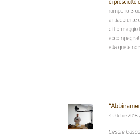
di prosciutto 
rompono 3 uova
antiaderente e
di Formaggio M
accompagnata 
alla quale non
“Abbinamenti
4 Ottobre 2018
Cesare Gaspar