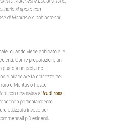
Gualtiero Marchesi e Luciano Tona,
culinaria si sposa con
 base di Montasio e abbinamenti
onale, quando viene abbinato alla
gredienti. Come preparazioni, un
n gusto e un profumo
ne a bilanciare la dolcezza del
amaro e Montasio fresco
ritti con una salsa ai
frutti rossi
,
ro, rendendo particolarmente
ere utilizzata invece per
 commensali più esigenti.