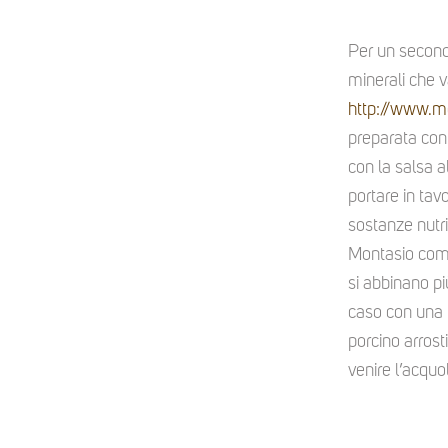
Per un second
minerali che v
http://www.m
preparata con
con la salsa 
portare in tav
sostanze nutri
Montasio come 
si abbinano p
caso con una 
porcino arrost
venire l’acquol