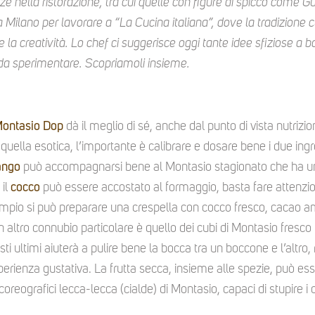
ze nella ristorazione, tra cui quelle con figure di spicco come 
o a Milano per lavorare a “La Cucina italiana”, dove la tradizione 
e la creatività. Lo chef ci suggerisce oggi tante idee sfiziose a
 da sperimentare. Scopriamoli insieme.
Montasio Dop
dà il meglio di sé, anche dal punto di vista nutrizi
a quella esotica, l’importante è calibrare e dosare bene i due in
ngo
può accompagnarsi bene al Montasio stagionato che ha u
 il
cocco
può essere accostato al formaggio, basta fare attenzio
empio si può preparare una crespella con cocco fresco, cacao 
n altro connubio particolare è quello dei cubi di Montasio fresco f
uesti ultimi aiuterà a pulire bene la bocca tra un boccone e l’alt
perienza gustativa. La frutta secca, insieme alle spezie, può ess
coreografici lecca-lecca (cialde) di Montasio, capaci di stupire i