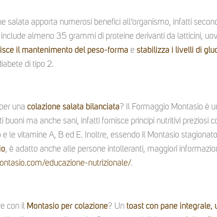
e salata apporta numerosi benefici all’organismo, infatti secon
 include almeno 35 grammi di proteine derivanti da latticini, u
isce il mantenimento del peso-forma
e
stabilizza i livelli di g
diabete di tipo 2.
 per una
colazione salata bilanciata
? Il Formaggio Montasio è u
i buoni ma anche sani, infatti fornisce principi nutritivi preziosi co
rro e le vitamine A, B ed E. Inoltre, essendo il Montasio stagion
io
, è adatto anche alle persone intolleranti, maggiori informazion
ontasio.com/educazione-nutrizionale/
.
e con il
Montasio per colazione
? Un
toast con pane integrale, 