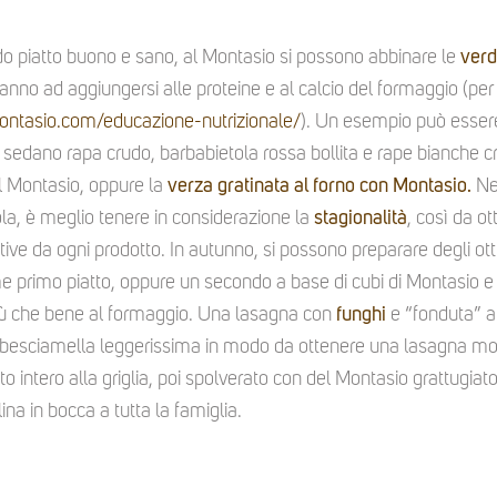
o piatto buono e sano, al Montasio si possono abbinare le
verd
anno ad aggiungersi alle proteine e al calcio del formaggio (per 
ontasio.com/educazione-nutrizionale/
). Un esempio può esser
 sedano rapa crudo, barbabietola rossa bollita e rape bianche 
al Montasio, oppure la
verza gratinata al forno con Montasio.
Ne
ola, è meglio tenere in considerazione la
stagionalità
, così da o
tive da ogni prodotto. In autunno, si possono preparare degli otti
primo piatto, oppure un secondo a base di cubi di Montasio e cub
iù che bene al formaggio. Una lasagna con
funghi
e “fonduta” a
besciamella leggerissima in modo da ottenere una lasagna mor
ito intero alla griglia, poi spolverato con del Montasio grattugiat
ina in bocca a tutta la famiglia.