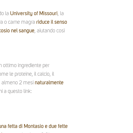
do la
University of Missouri
, la
ova o carne magra
riduce il senso
lucosio nel sangue
, aiutando così
n ottimo ingrediente per
me le proteine, il calcio, il
ato almeno 2 mesi
naturalmente
i a questo link:
una fetta di Montasio e due fette