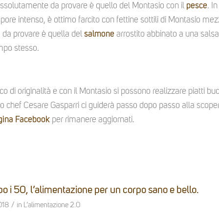
assolutamente da provare è quello del Montasio con il
pesce
. In
pore intenso, è ottimo farcito con fettine sottili di Montasio me
a da provare è quella del
salmone
arrostito abbinato a una salsa
empo stesso.
co di originalità e con il Montasio si possono realizzare piatti bu
lo chef Cesare Gasparri ci guiderà passo dopo passo alla scope
gina Facebook
per rimanere aggiornati.
o i 50, l’alimentazione per un corpo sano e bello.
/
018
in
L’alimentazione 2.0