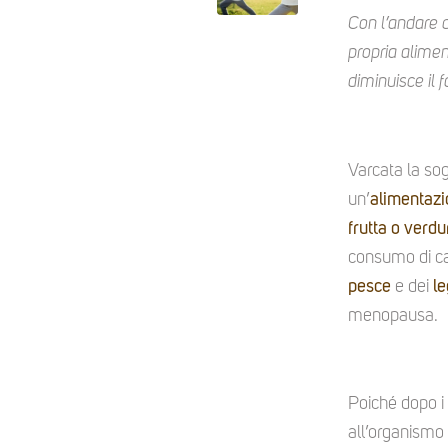
Con l’andare d
propria alimen
diminuisce il 
Varcata la sog
un’
alimentazio
frutta o verdu
consumo di car
pesce
e dei
l
menopausa.
Poiché dopo i
all’organismo 