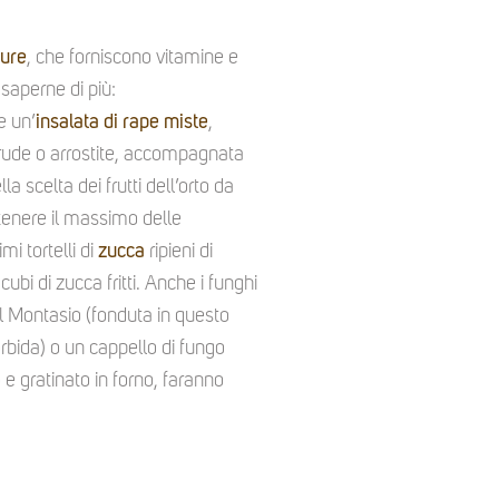
ure
, che forniscono vitamine e
saperne di più:
e un’
insalata di rape miste
,
crude o arrostite, accompagnata
lla scelta dei frutti dell’orto da
ttenere il massimo delle
mi tortelli di
zucca
ripieni di
i di zucca fritti. Anche i funghi
l Montasio (fonduta in questo
bida) o un cappello di fungo
o e gratinato in forno, faranno