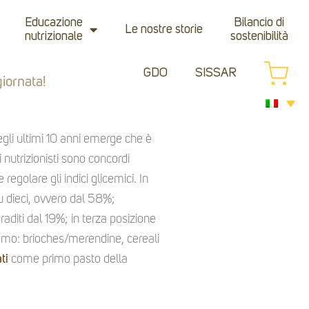
Educazione
Bilancio di
Le nostre storie
nutrizionale
sostenibilità
GDO
SISSAR
giornata!
egli ultimi 10 anni emerge che è
nutrizionisti sono concordi
egolare gli indici glicemici. In
 su dieci, ovvero dal 58%;
diti dal 19%; in terza posizione
iamo: brioches/merendine, cereali
ti
come primo pasto della