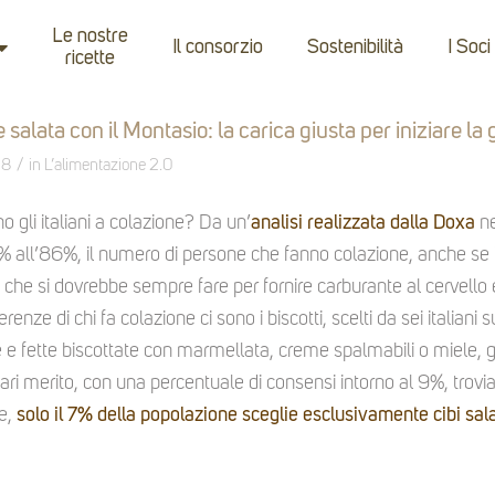
Le nostre
Il consorzio
Sostenibilità
I Soci
ricette
 salata con il Montasio: la carica giusta per iniziare la 
/
18
in
L’alimentazione 2.0
gli italiani a colazione? Da un’
analisi realizzata dalla Doxa
n
 all’86%, il numero di persone che fanno colazione, anche se i 
 che si dovrebbe sempre fare per fornire carburante al cervello e r
erenze di chi fa colazione ci sono i biscotti, scelti da sei italiani
 fette biscottate con marmellata, creme spalmabili o miele, gra
ari merito, con una percentuale di consensi intorno al 9%, trov
ne,
solo il 7% della popolazione sceglie esclusivamente cibi sala