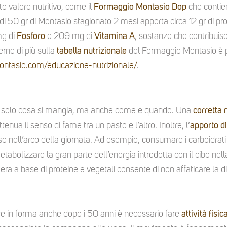
to valore nutritivo, come il
Formaggio Montasio Dop
che contie
i 50 gr di Montasio stagionato 2 mesi apporta circa 12 gr di pr
mg di
Fosforo
e 209 mg di
Vitamina A
, sostanze che contribui
erne di più sulla
tabella nutrizionale
del Formaggio Montasio è po
ontasio.com/educazione-nutrizionale/
.
 solo cosa si mangia, ma anche come e quando. Una
corretta
tenua il senso di fame tra un pasto e l’altro. Inoltre, l’
apporto di
o nell’arco della giornata. Ad esempio, consumare i carboidrati
tabolizzare la gran parte dell’energia introdotta con il cibo nel
ra a base di proteine e vegetali consente di non affaticare la 
are in forma anche dopo i 50 anni è necessario fare
attività fisic