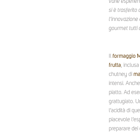
varie esperien
si è trasferit
l’innovazione 
gourmet tutti
Il
formaggio 
frutta
, inclus
chutney di
ma
intensi. Anche
piatto. Ad es
grattugiato. U
l’acidità di q
piacevole l’es
preparare dei 