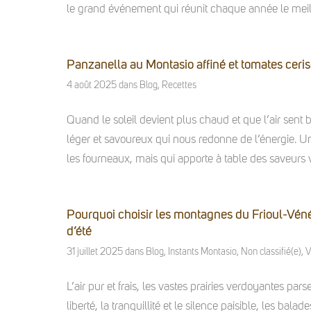
le grand événement qui réunit chaque année le meill
Panzanella au Montasio affiné et tomates ceri
4 août 2025
dans
Blog
,
Recettes
Quand le soleil devient plus chaud et que l’air sent bo
léger et savoureux qui nous redonne de l’énergie. Un
les fourneaux, mais qui apporte à table des saveurs v
Pourquoi choisir les montagnes du Frioul-Vén
d’été
31 juillet 2025
dans
Blog
,
Instants Montasio
,
Non classifié(e)
,
V
L’air pur et frais, les vastes prairies verdoyantes p
liberté, la tranquillité et le silence paisible, les bal