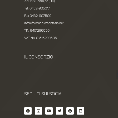
33033 Codroipo (UD)
Tel. 0432-905317
Fax 0432-907509
info@formaggiomontasio.net
TIN 94012960301
VAT No. 01816290306
IL CONSORZIO
SEGUICI SUI SOCIAL