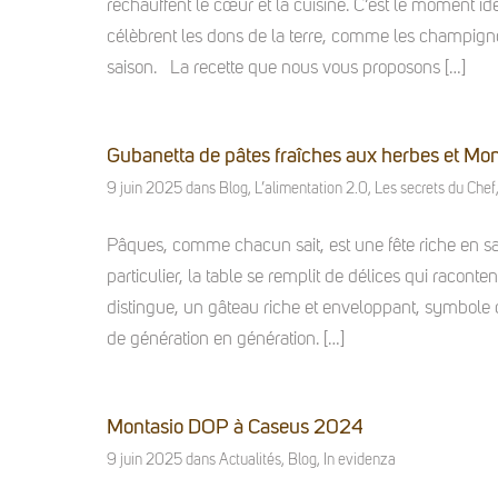
réchauffent le cœur et la cuisine. C’est le moment i
célèbrent les dons de la terre, comme les champigno
saison. La recette que nous vous proposons […]
Gubanetta de pâtes fraîches aux herbes et Mon
9 juin 2025
dans
Blog
,
L’alimentation 2.0
,
Les secrets du Chef
Pâques, comme chacun sait, est une fête riche en sav
particulier, la table se remplit de délices qui raconte
distingue, un gâteau riche et enveloppant, symbole de
de génération en génération. […]
Montasio DOP à Caseus 2024
9 juin 2025
dans
Actualités
,
Blog
,
In evidenza